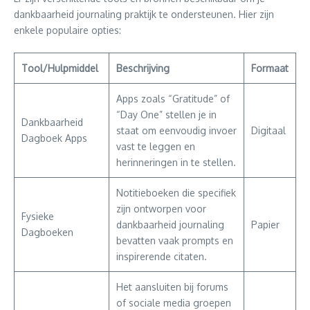
dankbaarheid journaling praktijk te ondersteunen. Hier zijn
enkele populaire opties:
Tool/Hulpmiddel
Beschrijving
Formaat
Apps zoals “Gratitude” of
“Day One” stellen je in
Dankbaarheid
staat om eenvoudig invoer
Digitaal
Dagboek Apps
vast te leggen en
herinneringen in te stellen.
Notitieboeken die specifiek
zijn ontworpen voor
Fysieke
dankbaarheid journaling
Papier
Dagboeken
bevatten vaak prompts en
inspirerende citaten.
Het aansluiten bij forums
of sociale media groepen