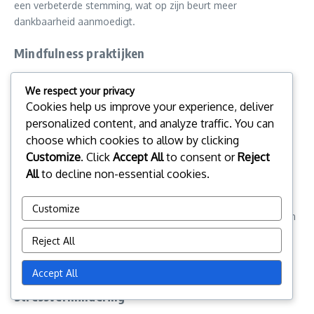
een verbeterde stemming, wat op zijn beurt meer
dankbaarheid aanmoedigt.
Mindfulness praktijken
Dankbaarheid journaling is een vorm van mindfulness praktijk
We respect your privacy
die bewustzijn van het huidige moment aanmoedigt. In
Cookies help us improve your experience, deliver
tegenstelling tot sommige mindfulness technieken die
personalized content, and analyze traffic. You can
uitgebreide training of specifieke omgevingen vereisen, is
choose which cookies to allow by clicking
dankbaarheid journaling eenvoudig en kan het overal worden
Customize
. Click
Accept All
to consent or
Reject
uitgevoerd.
All
to decline non-essential cookies.
Dankbaarheid integreren in andere mindfulness praktijken kan
Customize
hun effectiviteit verbeteren. Bijvoorbeeld, tijdens meditatie kan
men zich richten op gevoelens van dankbaarheid, wat de
Reject All
ervaring kan verdiepen en een gevoel van vrede en
tevredenheid kan bevorderen.
Accept All
Stressvermindering