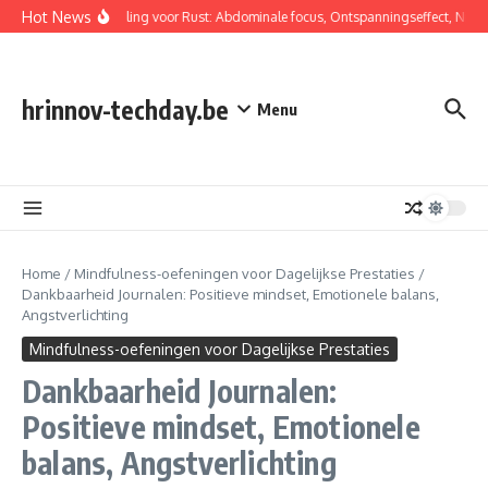
Skip to content
Hot News
Buikademhaling voor Rust: Abdominale focus, Ontspanningseffect, Niet-s
hrinnov-techday.be
Menu
Home
/
Mindfulness-oefeningen voor Dagelijkse Prestaties
/
Dankbaarheid Journalen: Positieve mindset, Emotionele balans,
Angstverlichting
Mindfulness-oefeningen voor Dagelijkse Prestaties
Dankbaarheid Journalen:
Positieve mindset, Emotionele
balans, Angstverlichting