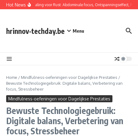
Skip to content
Hot News
Buikademhaling voor Rust: Abdominale focus, Ontspanningseffect, Niet-
hrinnov-techday.be
Menu
Home
/
Mindfulness-oefeningen voor Dagelijkse Prestaties
/
Bewuste Technologiegebruik: Digitale balans, Verbetering van
focus, Stressbeheer
Mindfulness-oefeningen voor Dagelijkse Prestaties
Bewuste Technologiegebruik:
Digitale balans, Verbetering van
focus, Stressbeheer