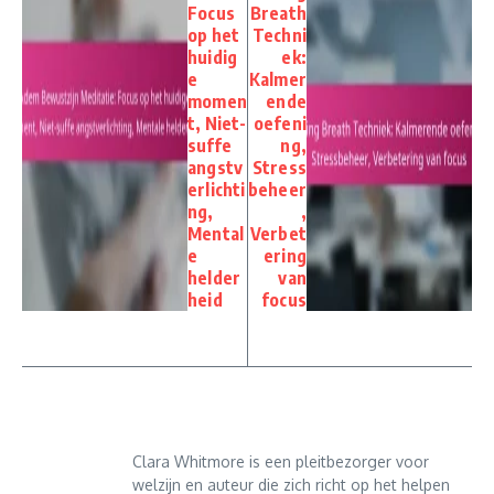
Focus
Breath
op het
Techni
huidig
ek:
e
Kalmer
momen
ende
t, Niet-
oefeni
suffe
ng,
angstv
Stress
erlichti
beheer
ng,
,
Mental
Verbet
e
ering
helder
van
heid
focus
Clara Whitmore is een pleitbezorger voor
welzijn en auteur die zich richt op het helpen