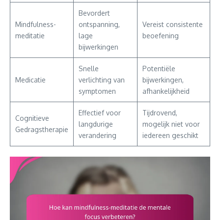
Bevordert
Mindfulness-
ontspanning,
Vereist consistente
meditatie
lage
beoefening
bijwerkingen
Snelle
Potentiële
Medicatie
verlichting van
bijwerkingen,
symptomen
afhankelijkheid
Effectief voor
Tijdrovend,
Cognitieve
langdurige
mogelijk niet voor
Gedragstherapie
verandering
iedereen geschikt