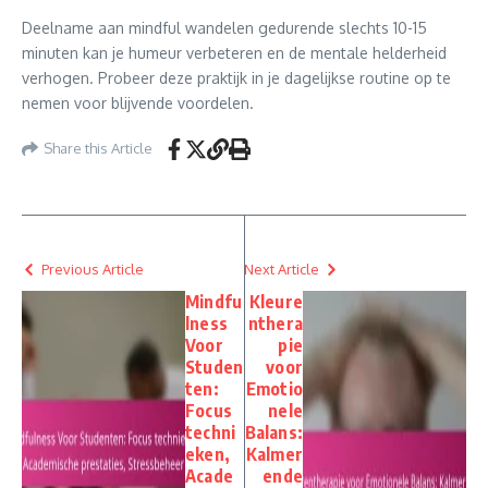
Deelname aan mindful wandelen gedurende slechts 10-15
minuten kan je humeur verbeteren en de mentale helderheid
verhogen. Probeer deze praktijk in je dagelijkse routine op te
nemen voor blijvende voordelen.
Share this Article
Previous Article
Next Article
Mindfu
Kleure
lness
nthera
Voor
pie
Studen
voor
ten:
Emotio
Focus
nele
techni
Balans:
eken,
Kalmer
Acade
ende