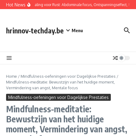
Skip to content
Hot News
Buikademhaling voor Rust: Abdominale focus, Ontspanningseffect, Niet-
hrinnov-techday.be
Menu
Home
/
Mindfulness-oefeningen voor Dagelijkse Prestaties
/
Mindfulness-meditatie: Bewustzijn van het huidige moment,
Vermindering van angst, Mentale focus
Mindfulness-oefeningen voor Dagelijkse Prestaties
Mindfulness-meditatie:
Bewustzijn van het huidige
moment, Vermindering van angst,