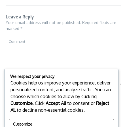
Leave a Reply
Your email address will not be published.
Required fields are
marked
*
We respect your privacy
Cookies help us improve your experience, deliver
personalized content, and analyze traffic. You can
choose which cookies to allow by clicking
Customize
. Click
Accept All
to consent or
Reject
Save my name, email, and website in this browser for the
All
to decline non-essential cookies.
next time I comment.
Customize